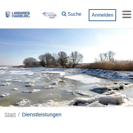
Zum Hauptinhalt springen
Suche
Anmelden
M
Start
Dienstleistungen