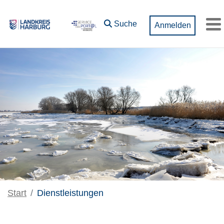
Zum Hauptinhalt springen
Suche
Anmelden
M
Start
Dienstleistungen