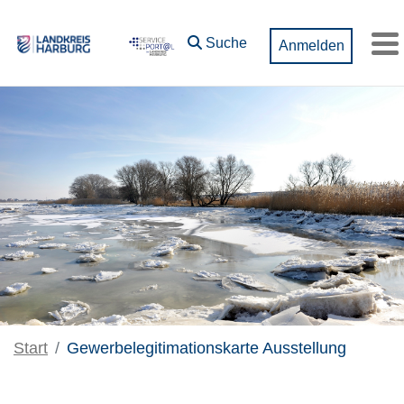
Zum Hauptinhalt springen
Suche
Anmelden
M
Start
Gewerbelegitimationskarte Ausstellung