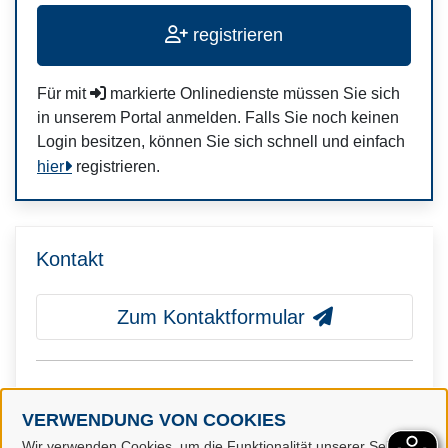
registrieren
Für mit
markierte Onlinedienste müssen Sie sich
in unserem Portal anmelden. Falls Sie noch keinen
Login besitzen, können Sie sich schnell und einfach
hier
registrieren.
Kontakt
Zum Kontaktformular
Abteilung 39 Migration, Ordnung und
Verbraucherschutz
VERWENDUNG VON COOKIES
Wir verwenden Cookies, um die Funktionalität unserer Seiten